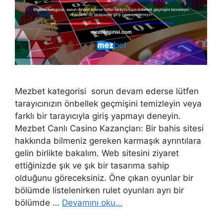
Mezbet kategorisi sorun devam ederse lütfen
tarayıcınızın önbellek geçmişini temizleyin veya
farklı bir tarayıcıyla giriş yapmayı deneyin.
Mezbet Canlı Casino Kazançları: Bir bahis sitesi
hakkında bilmeniz gereken karmaşık ayrıntılara
gelin birlikte bakalım. Web sitesini ziyaret
ettiğinizde şık ve şık bir tasarıma sahip
olduğunu göreceksiniz. Öne çıkan oyunlar bir
bölümde listelenirken rulet oyunları ayrı bir
bölümde …
Devamını oku…