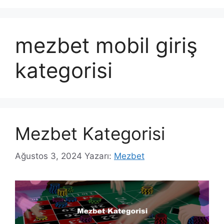
mezbet mobil giriş
kategorisi
Mezbet Kategorisi
Ağustos 3, 2024
Yazarı:
Mezbet