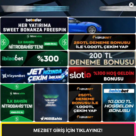
×
MEZBET GİRİŞ İÇİN TIKLAYINIZ!