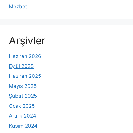
Mezbet
Arşivler
Haziran 2026
Eylül 2025
Haziran 2025
Mayıs 2025
Şubat 2025
Ocak 2025
Aralık 2024
Kasım 2024