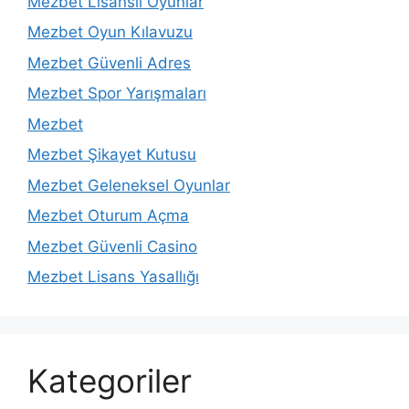
Mezbet Lisanslı Oyunlar
Mezbet Oyun Kılavuzu
Mezbet Güvenli Adres
Mezbet Spor Yarışmaları
Mezbet
Mezbet Şikayet Kutusu
Mezbet Geleneksel Oyunlar
Mezbet Oturum Açma
Mezbet Güvenli Casino
Mezbet Lisans Yasallığı
Kategoriler