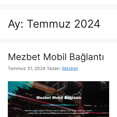
Ay:
Temmuz 2024
Mezbet Mobil Bağlantı
Temmuz 31, 2024
Yazarı:
Mezbet