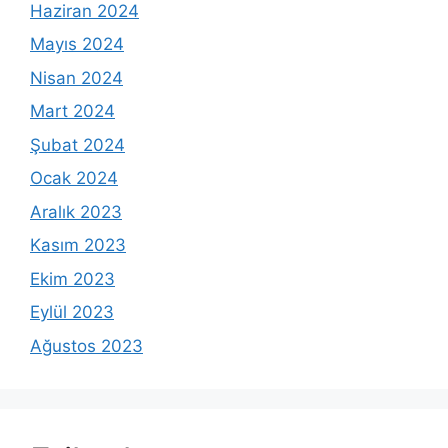
Haziran 2024
Mayıs 2024
Nisan 2024
Mart 2024
Şubat 2024
Ocak 2024
Aralık 2023
Kasım 2023
Ekim 2023
Eylül 2023
Ağustos 2023