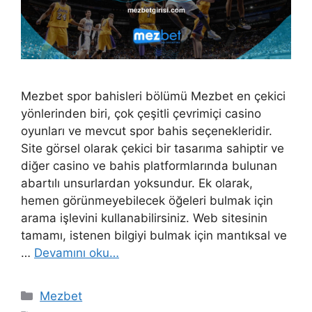
Mezbet spor bahisleri bölümü Mezbet en çekici
yönlerinden biri, çok çeşitli çevrimiçi casino
oyunları ve mevcut spor bahis seçenekleridir.
Site görsel olarak çekici bir tasarıma sahiptir ve
diğer casino ve bahis platformlarında bulunan
abartılı unsurlardan yoksundur. Ek olarak,
hemen görünmeyebilecek öğeleri bulmak için
arama işlevini kullanabilirsiniz. Web sitesinin
tamamı, istenen bilgiyi bulmak için mantıksal ve
…
Devamını oku…
Kategoriler
Mezbet