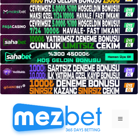
İçeriğe
atla
Menü