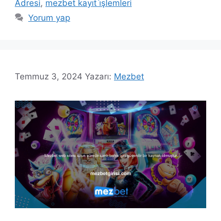
Adresi
,
mezbet kayıt i̇şlemleri
Yorum yap
Temmuz 3, 2024
Yazarı:
Mezbet