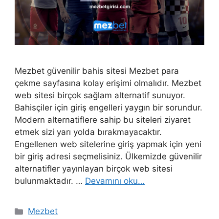
Mezbet güvenilir bahis sitesi Mezbet para
çekme sayfasına kolay erişimi olmalıdır. Mezbet
web sitesi birçok sağlam alternatif sunuyor.
Bahisçiler için giriş engelleri yaygın bir sorundur.
Modern alternatiflere sahip bu siteleri ziyaret
etmek sizi yarı yolda bırakmayacaktır.
Engellenen web sitelerine giriş yapmak için yeni
bir giriş adresi seçmelisiniz. Ülkemizde güvenilir
alternatifler yayınlayan birçok web sitesi
bulunmaktadır. …
Devamını oku…
Kategoriler
Mezbet