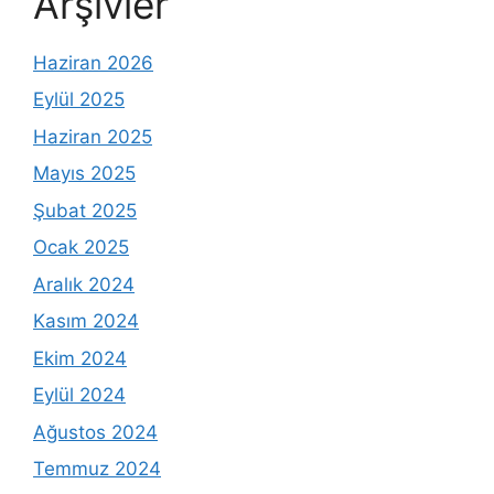
Arşivler
Haziran 2026
Eylül 2025
Haziran 2025
Mayıs 2025
Şubat 2025
Ocak 2025
Aralık 2024
Kasım 2024
Ekim 2024
Eylül 2024
Ağustos 2024
Temmuz 2024