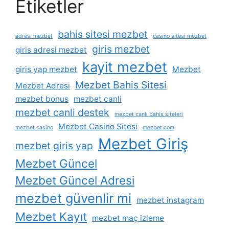
Etiketler
bahis sitesi mezbet
adresi mezbet
casino sitesi mezbet
giris mezbet
giris adresi mezbet
kayit mezbet
giris yap mezbet
Mezbet
Mezbet Bahis Sitesi
Mezbet Adresi
mezbet bonus
mezbet canli
mezbet canli destek
mezbet canlı bahis siteleri
Mezbet Casino Sitesi
mezbet casino
mezbet com
Mezbet Giriş
mezbet giris yap
Mezbet Güncel
Mezbet Güncel Adresi
mezbet güvenlir mi
mezbet instagram
Mezbet Kayıt
mezbet maç izleme