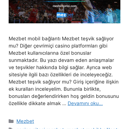
Mezbet mobil bağlantı Mezbet teşvik sağlıyor
mu? Diğer çevrimiçi casino platformları gibi
Mezbet kullanıcılarına özel bonuslar
sunmaktadır. Bu yazı devam eden anlaşmalar
ve teşvikler hakkında bilgi sağlar. Ayrıca web
sitesiyle ilgili bazı özellikleri de inceleyeceğiz.
Mezbet teşvik sağlıyor mu? Giriş içeriğine ilişkin
ek kuralları inceleyelim. Bununla birlikte,
bonusları değerlendirirken hoş geldin bonusunu
özellikle dikkate almak …
Devamını oku…
Kategoriler
Mezbet
Etiketler