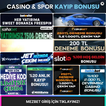
×
MEZBET GİRİŞ İÇİN TIKLAYINIZ!