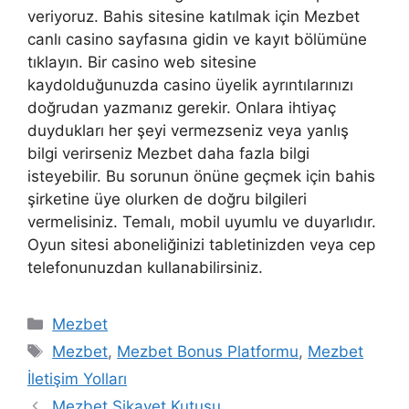
veriyoruz. Bahis sitesine katılmak için Mezbet
canlı casino sayfasına gidin ve kayıt bölümüne
tıklayın. Bir casino web sitesine
kaydolduğunuzda casino üyelik ayrıntılarınızı
doğrudan yazmanız gerekir. Onlara ihtiyaç
duydukları her şeyi vermezseniz veya yanlış
bilgi verirseniz Mezbet daha fazla bilgi
isteyebilir. Bu sorunun önüne geçmek için bahis
şirketine üye olurken de doğru bilgileri
vermelisiniz. Temalı, mobil uyumlu ve duyarlıdır.
Oyun sitesi aboneliğinizi tabletinizden veya cep
telefonunuzdan kullanabilirsiniz.
Kategoriler
Mezbet
Etiketler
Mezbet
,
Mezbet Bonus Platformu
,
Mezbet
İletişim Yolları
Mezbet Şikayet Kutusu