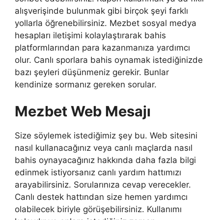
alışverişinde bulunmak gibi birçok şeyi farklı
yollarla öğrenebilirsiniz. Mezbet sosyal medya
hesapları iletişimi kolaylaştırarak bahis
platformlarından para kazanmanıza yardımcı
olur. Canlı sporlara bahis oynamak istediğinizde
bazı şeyleri düşünmeniz gerekir. Bunlar
kendinize sormanız gereken sorular.
Mezbet Web Mesajı
Size söylemek istediğimiz şey bu. Web sitesini
nasıl kullanacağınız veya canlı maçlarda nasıl
bahis oynayacağınız hakkında daha fazla bilgi
edinmek istiyorsanız canlı yardım hattımızı
arayabilirsiniz. Sorularınıza cevap verecekler.
Canlı destek hattından size hemen yardımcı
olabilecek biriyle görüşebilirsiniz. Kullanımı