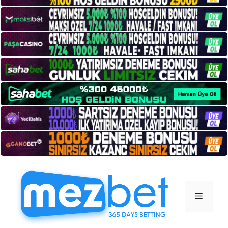
İçeriğe
atla
Menü