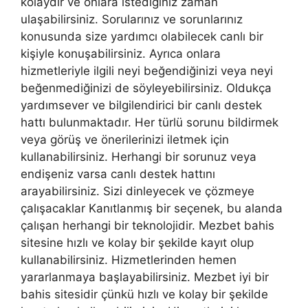
kolaydır ve onlara istediğiniz zaman
ulaşabilirsiniz. Sorularınız ve sorunlarınız
konusunda size yardımcı olabilecek canlı bir
kişiyle konuşabilirsiniz. Ayrıca onlara
hizmetleriyle ilgili neyi beğendiğinizi veya neyi
beğenmediğinizi de söyleyebilirsiniz. Oldukça
yardımsever ve bilgilendirici bir canlı destek
hattı bulunmaktadır. Her türlü sorunu bildirmek
veya görüş ve önerilerinizi iletmek için
kullanabilirsiniz. Herhangi bir sorunuz veya
endişeniz varsa canlı destek hattını
arayabilirsiniz. Sizi dinleyecek ve çözmeye
çalışacaklar Kanıtlanmış bir seçenek, bu alanda
çalışan herhangi bir teknolojidir. Mezbet bahis
sitesine hızlı ve kolay bir şekilde kayıt olup
kullanabilirsiniz. Hizmetlerinden hemen
yararlanmaya başlayabilirsiniz. Mezbet iyi bir
bahis sitesidir çünkü hızlı ve kolay bir şekilde