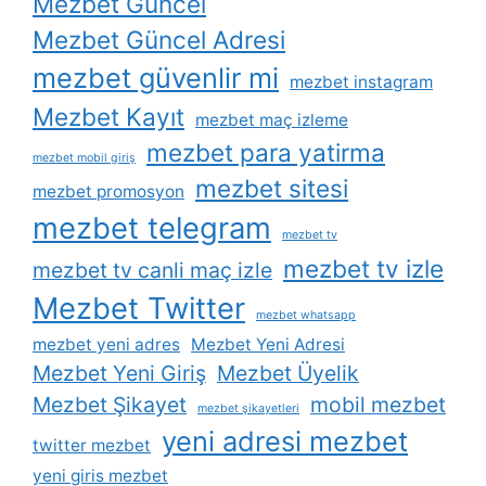
Mezbet Güncel
Mezbet Güncel Adresi
mezbet güvenlir mi
mezbet instagram
Mezbet Kayıt
mezbet maç izleme
mezbet para yatirma
mezbet mobil giriş
mezbet sitesi
mezbet promosyon
mezbet telegram
mezbet tv
mezbet tv izle
mezbet tv canli maç izle
Mezbet Twitter
mezbet whatsapp
mezbet yeni adres
Mezbet Yeni Adresi
Mezbet Yeni Giriş
Mezbet Üyelik
Mezbet Şikayet
mobil mezbet
mezbet şikayetleri
yeni adresi mezbet
twitter mezbet
yeni giris mezbet