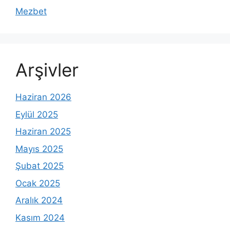
Mezbet
Arşivler
Haziran 2026
Eylül 2025
Haziran 2025
Mayıs 2025
Şubat 2025
Ocak 2025
Aralık 2024
Kasım 2024