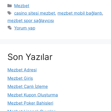
Kategoriler
Mezbet
Etiketler
casino sitesi mezbet
,
mezbet mobil bağlantı
,
mezbet spor sağlayıcısı
Yorum yap
Son Yazılar
Mezbet Adresi
Mezbet Giriş
Mezbet Canlı İzleme
Mezbet Kupon Oluşturma
Mezbet Poker Bahisleri