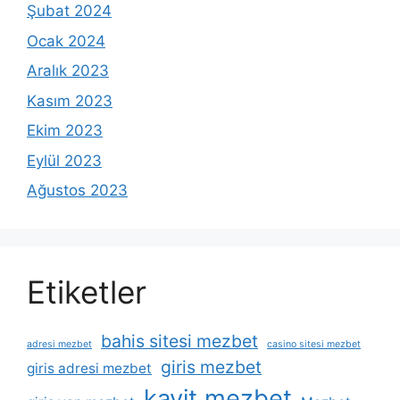
Şubat 2024
Ocak 2024
Aralık 2023
Kasım 2023
Ekim 2023
Eylül 2023
Ağustos 2023
Etiketler
bahis sitesi mezbet
adresi mezbet
casino sitesi mezbet
giris mezbet
giris adresi mezbet
kayit mezbet