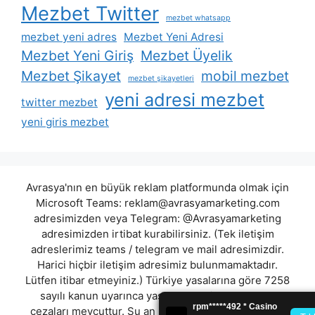
Mezbet Twitter
mezbet whatsapp
mezbet yeni adres
Mezbet Yeni Adresi
Mezbet Yeni Giriş
Mezbet Üyelik
Mezbet Şikayet
mobil mezbet
mezbet şikayetleri
yeni adresi mezbet
twitter mezbet
yeni giris mezbet
Avrasya'nın en büyük reklam platformunda olmak için
Microsoft Teams:
reklam@avrasyamarketing.com
adresimizden veya Telegram: @Avrasyamarketing
adresimizden irtibat kurabilirsiniz. (Tek iletişim
adreslerimiz teams / telegram ve mail adresimizdir.
Harici hiçbir iletişim adresimiz bulunmamaktadır.
Lütfen itibar etmeyiniz.) Türkiye yasalarına göre 7258
sayılı kanun uyarınca yasa dışı bahis oynamanın
cezaları mevcuttur. Şu an bulunduğunuz site hiç bir