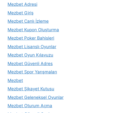
Mezbet Adresi
Mezbet Giriş
Mezbet Canlı İzleme
Mezbet Kupon Oluşturma
Mezbet Poker Bahisleri
Mezbet Lisanslı Oyunlar
Mezbet Oyun Kılavuzu
Mezbet Güvenli Adres
Mezbet Spor Yarışmaları
Mezbet
Mezbet Şikayet Kutusu
Mezbet Geleneksel Oyunlar
Mezbet Oturum Açma