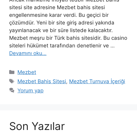
sitesi site adresine Mezbet bahis sitesi
engellenmesine karar verdi. Bu geçici bir
çözümdür. Yeni bir site giriş adresi yakında
yayınlanacak ve bir süre listede kalacaktır.
Mezbet meşru bir Türk bahis sitesidir. Bu casino
siteleri hükümet tarafından denetlenir ve …
Devamını oku…
Kategoriler
Mezbet
Etiketler
Mezbet Bahis Sitesi
,
Mezbet Turnuva İçeriği
Yorum yap
Son Yazılar