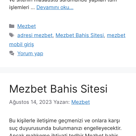
işlemleri …
Devamını oku…
Kategoriler
Mezbet
Etiketler
adresi mezbet
,
Mezbet Bahis Sitesi
,
mezbet
mobil giriş
Yorum yap
Mezbet Bahis Sitesi
Ağustos 14, 2023
Yazarı:
Mezbet
Bu kişilerle iletişime geçmenizi ve onlara karşı
suç duyurusunda bulunmanızı engelleyecektir.
Ancak mahkeme ihtiyati tedbir Mezbet bahis