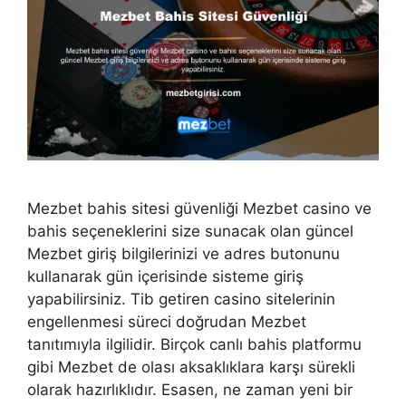
Mezbet bahis sitesi güvenliği Mezbet casino ve
bahis seçeneklerini size sunacak olan güncel
Mezbet giriş bilgilerinizi ve adres butonunu
kullanarak gün içerisinde sisteme giriş
yapabilirsiniz. Tib getiren casino sitelerinin
engellenmesi süreci doğrudan Mezbet
tanıtımıyla ilgilidir. Birçok canlı bahis platformu
gibi Mezbet de olası aksaklıklara karşı sürekli
olarak hazırlıklıdır. Esasen, ne zaman yeni bir