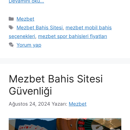
Devamını oku…
Kategoriler
Mezbet
Etiketler
Mezbet Bahis Sitesi
,
mezbet mobil bahis
seçenekleri
,
mezbet spor bahisleri fiyatları
Yorum yap
Mezbet Bahis Sitesi
Güvenliği
Ağustos 24, 2024
Yazarı:
Mezbet