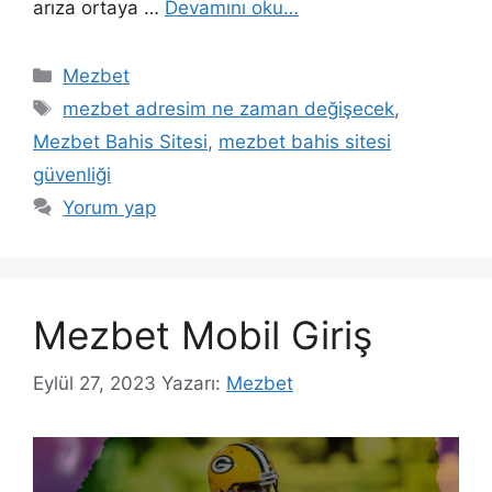
arıza ortaya …
Devamını oku…
Kategoriler
Mezbet
Etiketler
mezbet adresim ne zaman değişecek
,
Mezbet Bahis Sitesi
,
mezbet bahis sitesi
güvenliği
Yorum yap
Mezbet Mobil Giriş
Eylül 27, 2023
Yazarı:
Mezbet