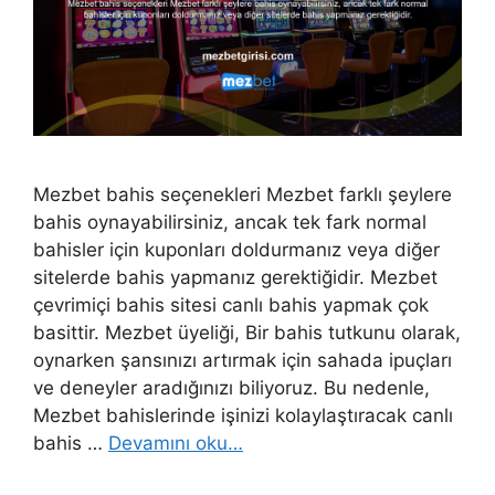
Mezbet bahis seçenekleri Mezbet farklı şeylere
bahis oynayabilirsiniz, ancak tek fark normal
bahisler için kuponları doldurmanız veya diğer
sitelerde bahis yapmanız gerektiğidir. Mezbet
çevrimiçi bahis sitesi canlı bahis yapmak çok
basittir. Mezbet üyeliği, Bir bahis tutkunu olarak,
oynarken şansınızı artırmak için sahada ipuçları
ve deneyler aradığınızı biliyoruz. Bu nedenle,
Mezbet bahislerinde işinizi kolaylaştıracak canlı
bahis …
Devamını oku…