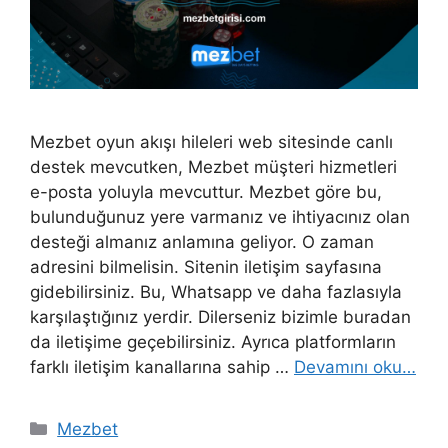
Mezbet oyun akışı hileleri web sitesinde canlı
destek mevcutken, Mezbet müşteri hizmetleri
e-posta yoluyla mevcuttur. Mezbet göre bu,
bulunduğunuz yere varmanız ve ihtiyacınız olan
desteği almanız anlamına geliyor. O zaman
adresini bilmelisin. Sitenin iletişim sayfasına
gidebilirsiniz. Bu, Whatsapp ve daha fazlasıyla
karşılaştığınız yerdir. Dilerseniz bizimle buradan
da iletişime geçebilirsiniz. Ayrıca platformların
farklı iletişim kanallarına sahip …
Devamını oku…
Kategoriler
Mezbet