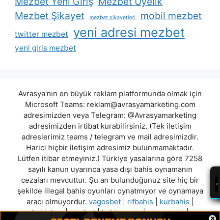
Mezbet Yeni Giriş
Mezbet Üyelik
Mezbet Şikayet
mobil mezbet
mezbet şikayetleri
yeni adresi mezbet
twitter mezbet
yeni giris mezbet
Avrasya'nın en büyük reklam platformunda olmak için
Microsoft Teams:
reklam@avrasyamarketing.com
adresimizden veya Telegram: @Avrasyamarketing
adresimizden irtibat kurabilirsiniz. (Tek iletişim
adreslerimiz teams / telegram ve mail adresimizdir.
Harici hiçbir iletişim adresimiz bulunmamaktadır.
Lütfen itibar etmeyiniz.) Türkiye yasalarına göre 7258
sayılı kanun uyarınca yasa dışı bahis oynamanın
cezaları mevcuttur. Şu an bulunduğunuz site hiç bir
şekilde illegal bahis oyunları oynatmıyor ve oynamaya
aracı olmuyordur.
vagosbet
|
rifbahis
|
kurbahis
|
bahisbey
|
pisabet
|
bahisvegas
|
winsmania
|
×