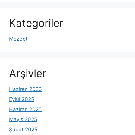
Kategoriler
Mezbet
Arşivler
Haziran 2026
Eylül 2025
Haziran 2025
Mayıs 2025
Şubat 2025