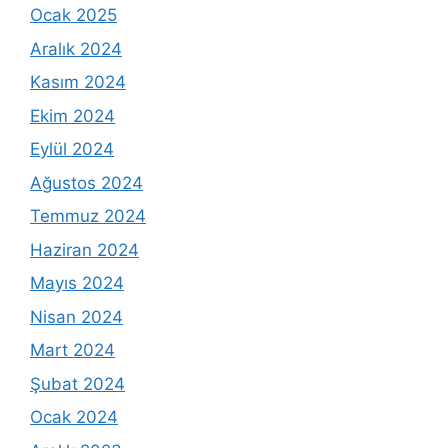
Ocak 2025
Aralık 2024
Kasım 2024
Ekim 2024
Eylül 2024
Ağustos 2024
Temmuz 2024
Haziran 2024
Mayıs 2024
Nisan 2024
Mart 2024
Şubat 2024
Ocak 2024