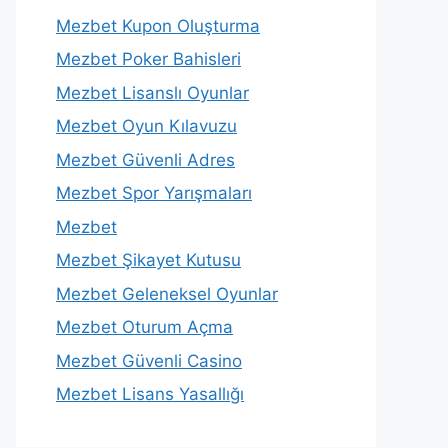
Mezbet Kupon Oluşturma
Mezbet Poker Bahisleri
Mezbet Lisanslı Oyunlar
Mezbet Oyun Kılavuzu
Mezbet Güvenli Adres
Mezbet Spor Yarışmaları
Mezbet
Mezbet Şikayet Kutusu
Mezbet Geleneksel Oyunlar
Mezbet Oturum Açma
Mezbet Güvenli Casino
Mezbet Lisans Yasallığı