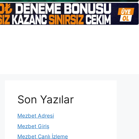
Son Yazılar
Mezbet Adresi
Mezbet Giriş
Mezbet Canlı İzleme