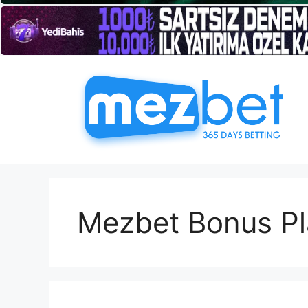
İçeriğe
atla
Mezbet Bonus Pl