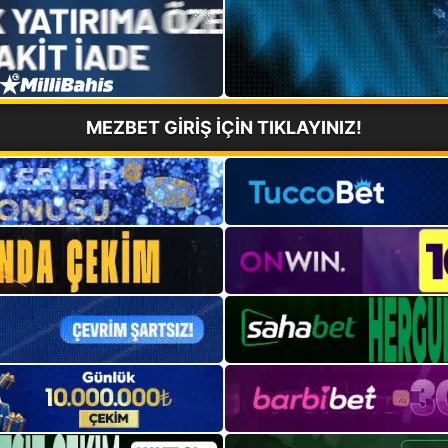
MEZBET GİRİŞ İÇİN TIKLAYINIZ!