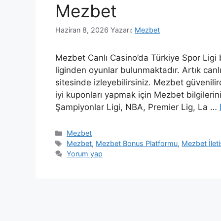
Mezbet
Haziran 8, 2026
Yazarı:
Mezbet
Mezbet Canlı Casino’da Türkiye Spor Ligi
liginden oyunlar bulunmaktadır. Artık can
sitesinde izleyebilirsiniz. Mezbet güvenilir
iyi kuponları yapmak için Mezbet bilgilerin
Şampiyonlar Ligi, NBA, Premier Lig, La …
Kategoriler
Mezbet
Etiketler
Mezbet
,
Mezbet Bonus Platformu
,
Mezbet İleti
Yorum yap