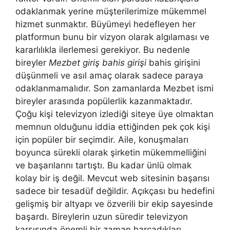
odaklanmak yerine müşterilerimize mükemmel
hizmet sunmaktır. Büyümeyi hedefleyen her
platformun bunu bir vizyon olarak algılaması ve
kararlılıkla ilerlemesi gerekiyor. Bu nedenle
bireyler
Mezbet giriş bahis girişi
bahis girişini
düşünmeli ve asıl amaç olarak sadece paraya
odaklanmamalıdır. Son zamanlarda Mezbet ismi
bireyler arasında popülerlik kazanmaktadır.
Çoğu kişi televizyon izlediği siteye üye olmaktan
memnun olduğunu iddia ettiğinden pek çok kişi
için popüler bir seçimdir. Aile, konuşmaları
boyunca sürekli olarak şirketin mükemmelliğini
ve başarılarını tartıştı. Bu kadar ünlü olmak
kolay bir iş değil. Mevcut web sitesinin başarısı
sadece bir tesadüf değildir. Açıkçası bu hedefini
gelişmiş bir altyapı ve özverili bir ekip sayesinde
başardı. Bireylerin uzun süredir televizyon
karşısında önemli bir zaman harcadıkları