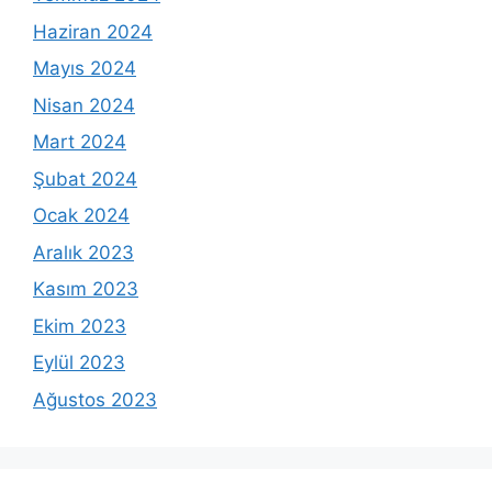
Haziran 2024
Mayıs 2024
Nisan 2024
Mart 2024
Şubat 2024
Ocak 2024
Aralık 2023
Kasım 2023
Ekim 2023
Eylül 2023
Ağustos 2023