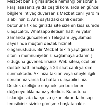
Mezbet bahis girişi sitede herhangi bir sorunla
karşılaşırsanız ya da çeşitli konularda en güncel
bilgilere ihtiyaç duyarsanız Mezbet canlı yardım
alabilirsiniz. Ana sayfadaki canlı destek
butonuna tıkladığınızda site size en kısa sürede
ulaşacaktır. Whatsapp iletişim hattı ve yakın
zamanda güncellenen Telegram uygulaması
sayesinde müşteri destek hizmeti
olağanüstüdür. Bir Mezbet teklifi yaptığınızda
sitenin memnuniyetinizi sağlamaya adanmış
olduğuna güvenebilirsiniz. Web sitesi, özel bir
destek hattı aracılığıyla 24 saat canlı yardım
sunmaktadır. Aklınıza takılan veya siteyle ilgili
sorularınız varsa bu hattan ulaşabilirsiniz.
Destek özelliğine erişmek için belirlenen
düğmeye tıklamanız yeterlidir. Bu butona
tıkladığınızda karşınıza çıkan ekranda hesap
temsilciniz sizinle görüşme başlatacaktır.