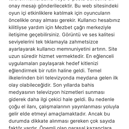
onay mesajı gönderilecektir. Bu web sitesindeki
oyun içi etkinliklere katılmak için oyuncuların
öncelikle onay alması gerekir. Kullanıcı hesabınız
kilitliyse yardım için Mezbet çağrı merkeziyle
iletişime geçebilirsiniz. Görüntü ve ses kalitesi
seviyelerini tek tıklamayla zahmetsizce
ayarlayarak kullanıcı memnuniyetini artırın. Site
uzun süredir hizmet vermektedir. En eğlenceli
uygulamaları paylaşarak hedef kitlenizi
eğlendirmek bir rutin haline geldi. Temel
ilkelerinden biri televizyonda meydana gelen ilk
olay olabileceğidir. Son yıllarda bahis
medyasının televizyon hizmetleri sunması
giderek daha ilgi çekici hale geldi. Bu nedenle
çoğu el ilanı, çalışmalarının yayınlanması yoluyla
gelir elde etmeyi amaçlamaktadır. Ancak bu
durumda dikkate alınması gereken çok sayıda
faktör vardır. Önemli olan parasal kazançlara