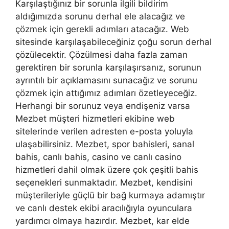
Karşılaştığınız bir sorunla ilgili bildirim
aldığımızda sorunu derhal ele alacağız ve
çözmek için gerekli adımları atacağız. Web
sitesinde karşılaşabileceğiniz çoğu sorun derhal
çözülecektir. Çözülmesi daha fazla zaman
gerektiren bir sorunla karşılaşırsanız, sorunun
ayrıntılı bir açıklamasını sunacağız ve sorunu
çözmek için attığımız adımları özetleyeceğiz.
Herhangi bir sorunuz veya endişeniz varsa
Mezbet müşteri hizmetleri ekibine web
sitelerinde verilen adresten e-posta yoluyla
ulaşabilirsiniz. Mezbet, spor bahisleri, sanal
bahis, canlı bahis, casino ve canlı casino
hizmetleri dahil olmak üzere çok çeşitli bahis
seçenekleri sunmaktadır. Mezbet, kendisini
müşterileriyle güçlü bir bağ kurmaya adamıştır
ve canlı destek ekibi aracılığıyla oyunculara
yardımcı olmaya hazırdır. Mezbet, kar elde