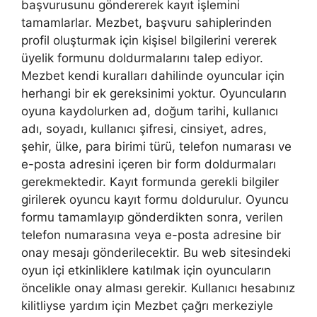
başvurusunu göndererek kayıt işlemini
tamamlarlar. Mezbet, başvuru sahiplerinden
profil oluşturmak için kişisel bilgilerini vererek
üyelik formunu doldurmalarını talep ediyor.
Mezbet kendi kuralları dahilinde oyuncular için
herhangi bir ek gereksinimi yoktur. Oyuncuların
oyuna kaydolurken ad, doğum tarihi, kullanıcı
adı, soyadı, kullanıcı şifresi, cinsiyet, adres,
şehir, ülke, para birimi türü, telefon numarası ve
e-posta adresini içeren bir form doldurmaları
gerekmektedir. Kayıt formunda gerekli bilgiler
girilerek oyuncu kayıt formu doldurulur. Oyuncu
formu tamamlayıp gönderdikten sonra, verilen
telefon numarasına veya e-posta adresine bir
onay mesajı gönderilecektir. Bu web sitesindeki
oyun içi etkinliklere katılmak için oyuncuların
öncelikle onay alması gerekir. Kullanıcı hesabınız
kilitliyse yardım için Mezbet çağrı merkeziyle