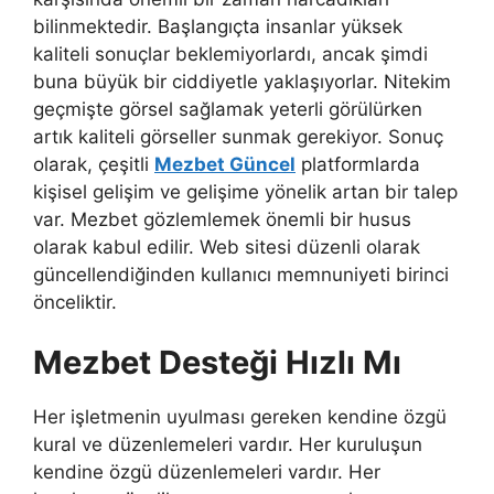
bilinmektedir. Başlangıçta insanlar yüksek
kaliteli sonuçlar beklemiyorlardı, ancak şimdi
buna büyük bir ciddiyetle yaklaşıyorlar. Nitekim
geçmişte görsel sağlamak yeterli görülürken
artık kaliteli görseller sunmak gerekiyor. Sonuç
olarak, çeşitli
Mezbet Güncel
platformlarda
kişisel gelişim ve gelişime yönelik artan bir talep
var. Mezbet gözlemlemek önemli bir husus
olarak kabul edilir. Web sitesi düzenli olarak
güncellendiğinden kullanıcı memnuniyeti birinci
önceliktir.
Mezbet Desteği Hızlı Mı
Her işletmenin uyulması gereken kendine özgü
kural ve düzenlemeleri vardır. Her kuruluşun
kendine özgü düzenlemeleri vardır. Her