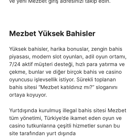
ve yeni Mezbet giriş adresinizi takip edin.
Mezbet Yüksek Bahisler
Yüksek bahisler, harika bonuslar, zengin bahis
piyasası, modern slot oyunları, adil oyun ortamı,
7/24 aktif müşteri desteği, hızlı para yatırma ve
çekme, bunlar ve diğer birçok bahis ve casino
oyuncusu işlevsellik istiyor. Sürekli toplanan
bahis sitesi “Mezbet katıldınız mı?” sloganını
ortaya koyuyor.
Yurtdışında kurulmuş illegal bahis sitesi Mezbet
tüm yönetimi, Türkiye’de ikamet eden oyun ve
casino tutkunlarına çeşitli hizmetler sunan bu
site tarafından yurt dışında