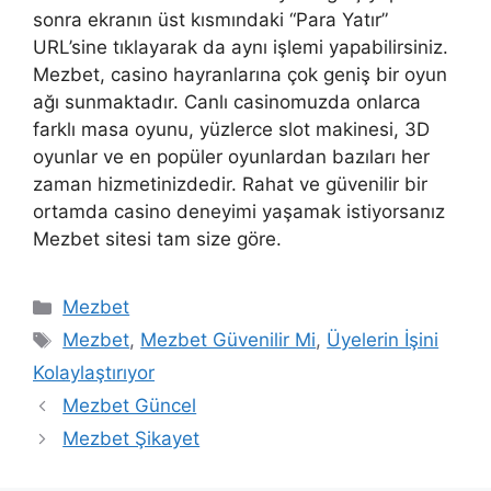
sonra ekranın üst kısmındaki “Para Yatır”
URL’sine tıklayarak da aynı işlemi yapabilirsiniz.
Mezbet, casino hayranlarına çok geniş bir oyun
ağı sunmaktadır. Canlı casinomuzda onlarca
farklı masa oyunu, yüzlerce slot makinesi, 3D
oyunlar ve en popüler oyunlardan bazıları her
zaman hizmetinizdedir. Rahat ve güvenilir bir
ortamda casino deneyimi yaşamak istiyorsanız
Mezbet sitesi tam size göre.
Kategoriler
Mezbet
Etiketler
Mezbet
,
Mezbet Güvenilir Mi
,
Üyelerin İşini
Kolaylaştırıyor
Mezbet Güncel
Mezbet Şikayet