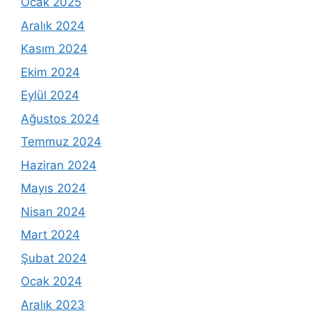
Ocak 2025
Aralık 2024
Kasım 2024
Ekim 2024
Eylül 2024
Ağustos 2024
Temmuz 2024
Haziran 2024
Mayıs 2024
Nisan 2024
Mart 2024
Şubat 2024
Ocak 2024
Aralık 2023