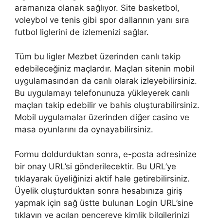
aramanıza olanak sağlıyor. Site basketbol,
voleybol ve tenis gibi spor dallarının yanı sıra
futbol liglerini de izlemenizi sağlar.
Tüm bu ligler Mezbet üzerinden canlı takip
edebileceğiniz maçlardır. Maçları sitenin mobil
uygulamasından da canlı olarak izleyebilirsiniz.
Bu uygulamayı telefonunuza yükleyerek canlı
maçları takip edebilir ve bahis oluşturabilirsiniz.
Mobil uygulamalar üzerinden diğer casino ve
masa oyunlarını da oynayabilirsiniz.
Formu doldurduktan sonra, e-posta adresinize
bir onay URL’si gönderilecektir. Bu URL’ye
tıklayarak üyeliğinizi aktif hale getirebilirsiniz.
Üyelik oluşturduktan sonra hesabınıza giriş
yapmak için sağ üstte bulunan Login URL’sine
tıklayın ve açılan pencereye kimlik bilgilerinizi