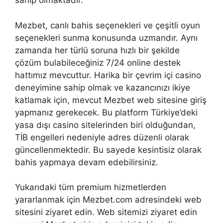
sahip olmaktadır.
Mezbet, canlı bahis seçenekleri ve çeşitli oyun
seçenekleri sunma konusunda uzmandır. Aynı
zamanda her türlü soruna hızlı bir şekilde
çözüm bulabileceğiniz 7/24 online destek
hattımız mevcuttur. Harika bir çevrim içi casino
deneyimine sahip olmak ve kazancınızı ikiye
katlamak için, mevcut Mezbet web sitesine giriş
yapmanız gerekecek. Bu platform Türkiye’deki
yasa dışı casino sitelerinden biri olduğundan,
TİB engelleri nedeniyle adres düzenli olarak
güncellenmektedir. Bu sayede kesintisiz olarak
bahis yapmaya devam edebilirsiniz.
Yukarıdaki tüm premium hizmetlerden
yararlanmak için Mezbet.com adresindeki web
sitesini ziyaret edin. Web sitemizi ziyaret edin