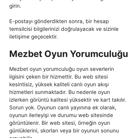
girin.
E-postayı gönderdikten sonra, bir hesap
temsilcisi bilgilerinizi doğrulayacak ve sizinle
iletişime geçecektir.
Mezbet Oyun Yorumculuğu
Mezbet oyun yorumculuğu oyun severlerin
ilgisini çeken bir hizmettir. Bu web sitesi
kesintisiz, yüksek kaliteli canlı oyun akışı
hizmetleri sunmaktadır. Bu nedenle oyun
izlerken görüntü kalitesi yüksektir ve kart takılır.
Sorun yok. Oyunun canlı yayınına ek olarak,
oyunun ilerleyişi ve durumu web sitesinde
görüntülenir. Bir web sitesi, örneğin oyun
günlüklerini, skorları veya bir oyunun sonunu