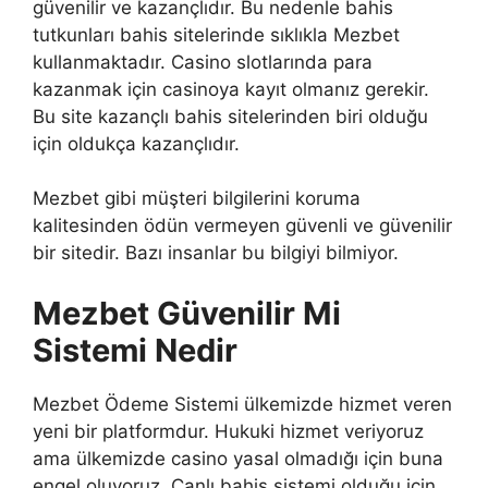
güvenilir ve kazançlıdır. Bu nedenle bahis
tutkunları bahis sitelerinde sıklıkla Mezbet
kullanmaktadır. Casino slotlarında para
kazanmak için casinoya kayıt olmanız gerekir.
Bu site kazançlı bahis sitelerinden biri olduğu
için oldukça kazançlıdır.
Mezbet gibi müşteri bilgilerini koruma
kalitesinden ödün vermeyen güvenli ve güvenilir
bir sitedir. Bazı insanlar bu bilgiyi bilmiyor.
Mezbet Güvenilir Mi
Sistemi Nedir
Mezbet Ödeme Sistemi ülkemizde hizmet veren
yeni bir platformdur. Hukuki hizmet veriyoruz
ama ülkemizde casino yasal olmadığı için buna
engel oluyoruz. Canlı bahis sistemi olduğu için