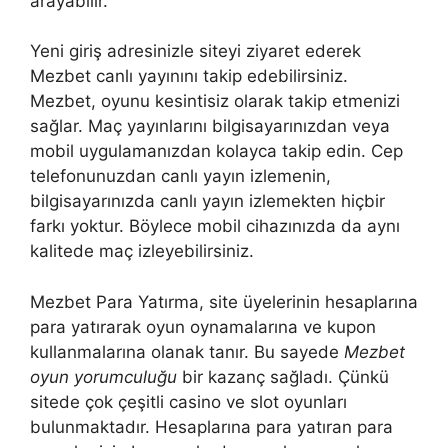
arayabilir.
Yeni giriş adresinizle siteyi ziyaret ederek
Mezbet canlı yayınını takip edebilirsiniz.
Mezbet, oyunu kesintisiz olarak takip etmenizi
sağlar. Maç yayınlarını bilgisayarınızdan veya
mobil uygulamanızdan kolayca takip edin. Cep
telefonunuzdan canlı yayın izlemenin,
bilgisayarınızda canlı yayın izlemekten hiçbir
farkı yoktur. Böylece mobil cihazınızda da aynı
kalitede maç izleyebilirsiniz.
Mezbet Para Yatırma, site üyelerinin hesaplarına
para yatırarak oyun oynamalarına ve kupon
kullanmalarına olanak tanır. Bu sayede
Mezbet
oyun yorumculuğu
bir kazanç sağladı. Çünkü
sitede çok çeşitli casino ve slot oyunları
bulunmaktadır. Hesaplarına para yatıran para