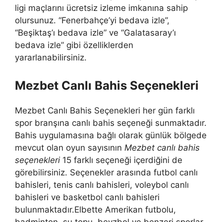
ligi maçlarını ücretsiz izleme imkanına sahip
olursunuz. “Fenerbahçe’yi bedava izle”,
“Beşiktaş’ı bedava izle” ve “Galatasaray’ı
bedava izle” gibi özelliklerden
yararlanabilirsiniz.
Mezbet Canlı Bahis Seçenekleri
Mezbet Canlı Bahis Seçenekleri her gün farklı
spor branşına canlı bahis seçeneği sunmaktadır.
Bahis uygulamasına bağlı olarak günlük bölgede
mevcut olan oyun sayısının
Mezbet canlı bahis
seçenekleri
15 farklı seçeneği içerdiğini de
görebilirsiniz. Seçenekler arasında futbol canlı
bahisleri, tenis canlı bahisleri, voleybol canlı
bahisleri ve basketbol canlı bahisleri
bulunmaktadır.Elbette Amerikan futbolu,
badminton, su topu, beyzbol ve benzeri sporlar