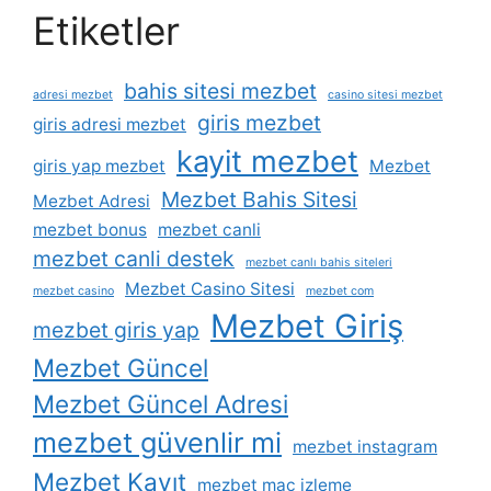
Etiketler
bahis sitesi mezbet
adresi mezbet
casino sitesi mezbet
giris mezbet
giris adresi mezbet
kayit mezbet
giris yap mezbet
Mezbet
Mezbet Bahis Sitesi
Mezbet Adresi
mezbet bonus
mezbet canli
mezbet canli destek
mezbet canlı bahis siteleri
Mezbet Casino Sitesi
mezbet casino
mezbet com
Mezbet Giriş
mezbet giris yap
Mezbet Güncel
Mezbet Güncel Adresi
mezbet güvenlir mi
mezbet instagram
Mezbet Kayıt
mezbet maç izleme