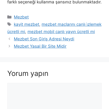
farklı seçeneği kullanma şansınız bulunmaktadır.
Kategoriler
Mezbet
Etiketler
kayit mezbet
,
mezbet maçlarını canlı i̇zlemek
ücretli mi
,
mezbet mobil canlı yayın ücretli mi
Mezbet Son Giriş Adresi Neydi
Mezbet Yasal Bir Site Midir
Yorum yapın
Yorum