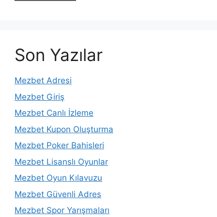
Son Yazılar
Mezbet Adresi
Mezbet Giriş
Mezbet Canlı İzleme
Mezbet Kupon Oluşturma
Mezbet Poker Bahisleri
Mezbet Lisanslı Oyunlar
Mezbet Oyun Kılavuzu
Mezbet Güvenli Adres
Mezbet Spor Yarışmaları