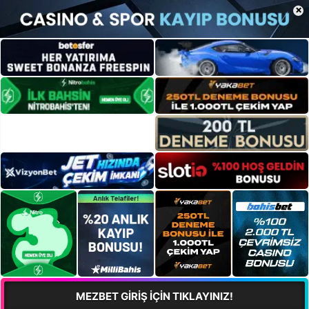
×
MEZBET GİRİŞ İÇİN TIKLAYINIZ!