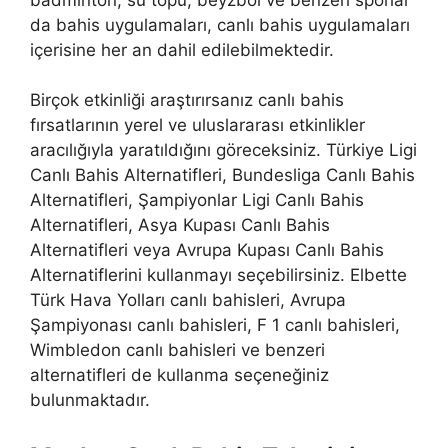
da bahis uygulamaları, canlı bahis uygulamaları
içerisine her an dahil edilebilmektedir.
Birçok etkinliği araştırırsanız canlı bahis
fırsatlarının yerel ve uluslararası etkinlikler
aracılığıyla yaratıldığını göreceksiniz. Türkiye Ligi
Canlı Bahis Alternatifleri, Bundesliga Canlı Bahis
Alternatifleri, Şampiyonlar Ligi Canlı Bahis
Alternatifleri, Asya Kupası Canlı Bahis
Alternatifleri veya Avrupa Kupası Canlı Bahis
Alternatiflerini kullanmayı seçebilirsiniz. Elbette
Türk Hava Yolları canlı bahisleri, Avrupa
Şampiyonası canlı bahisleri, F 1 canlı bahisleri,
Wimbledon canlı bahisleri ve benzeri
alternatifleri de kullanma seçeneğiniz
bulunmaktadır.