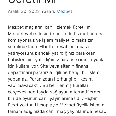
Aralık 30, 2023
Yazarı:
Mezbet
Mezbet maçlarını canlı izlemek ücretli mi
Mezbet web sitesinde her türlü hizmet ücretsiz,
komisyonsuz ve işlem maliyeti olmaksızın
sunulmaktadır. Elbette hesabınıza para
yatırıyorsunuz ancak yatırdığınız para oranlı
bahisler için, yatırdığımız para ise oranlı oyunlar
için kullanılıyor. Site veya sitenin finans
departmanı paranızla ilgili herhangi bir işlem
yapamaz. Paranızdan herhangi bir kesinti
yapılmayacaktır. Bu belirlenmiş kurallar
çerçevesinde fayda sağlayan alternatiflerden
biri de oyunun canlı yayınlanmasıdır. Hiçbir
ücret yoktur. Hesap açıp Mezbet üyelik işlemini
tamamladığınızda canlı maç yayınlarında hesap