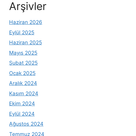
Arşivler
Haziran 2026
Eylül 2025
Haziran 2025
Mayıs 2025
Şubat 2025
Ocak 2025
Aralık 2024
Kasım 2024
Ekim 2024
Eylül 2024
Ağustos 2024
Temmuz 2024