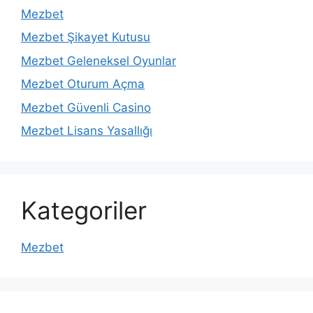
Mezbet
Mezbet Şikayet Kutusu
Mezbet Geleneksel Oyunlar
Mezbet Oturum Açma
Mezbet Güvenli Casino
Mezbet Lisans Yasallığı
Kategoriler
Mezbet