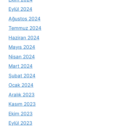
Eylül 2024
Ağustos 2024
Temmuz 2024
Haziran 2024
Mayıs 2024
Nisan 2024
Mart 2024
Şubat 2024
Ocak 2024
Aralık 2023
Kasım 2023
Ekim 2023
Eylül 2023