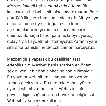
Mezbet kaliteli bahis mobil giriş ödeme
Bir
kullanıcının bir bahis sitesine kaydolmadan önce
gördüğü ilk şey, sitenin makaleleridir. Siteye üye
olmadan önce üye olduğunuz sitelerin
açıklamalarını ve yorumlarını incelemenizi
öneririz. Sonuçta kendi paramızla oynuyoruz,
dolayısıyla kaybetmek istemiyoruz.Paranın yanı
sıra spor bahislerine de çok zaman harcıyoruz.
Mezbet giriş yaparak bu özellikleri test
edebilirsiniz. Mezbet bahis ararken en önemli
şey güvenilir bir bahis sitesine sahip olmaktır.
Bu yüzden web sitemize yatırım yapıyor ve
zaman geçiriyoruz. Bu nedenle bonus yüzdesi,
oyun çeşitleri vb. belirlenir. Web sitesinin
güvenilirliğini sağlamak en büyük önceliğimizdir.
Web sitesi seçerken kullanıcı