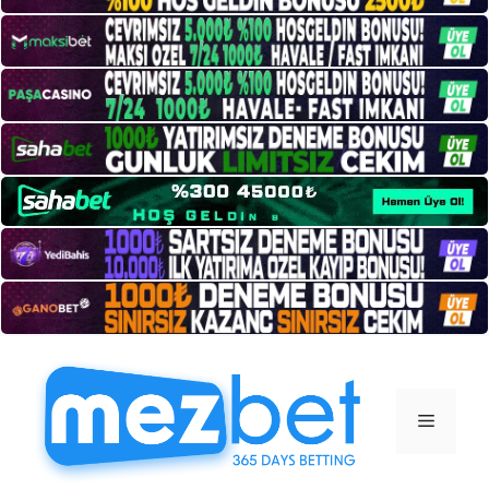
İçeriğe
atla
Menü