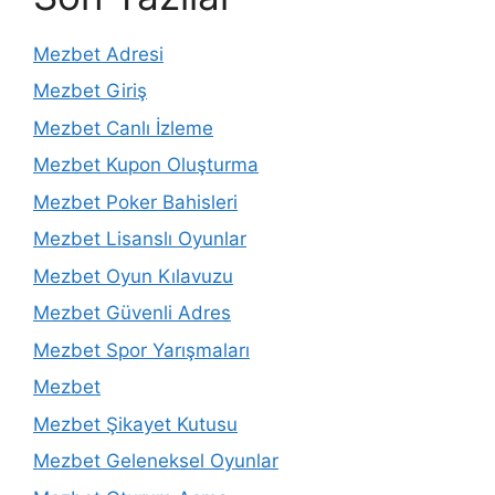
Mezbet Adresi
Mezbet Giriş
Mezbet Canlı İzleme
Mezbet Kupon Oluşturma
Mezbet Poker Bahisleri
Mezbet Lisanslı Oyunlar
Mezbet Oyun Kılavuzu
Mezbet Güvenli Adres
Mezbet Spor Yarışmaları
Mezbet
Mezbet Şikayet Kutusu
Mezbet Geleneksel Oyunlar