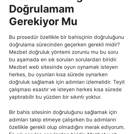
Doğrulamam
Gerekiyor Mu
Bu prosedür özellikle bir bahisçinin doğruluğunu
doğrulama sürecinden geçerken gerekli midir?
Mezbet doğruluk yöntemi zorunlu mu bu soru
bu aşamada en sık sorulan sorulardan biridir.
Mezbet web sitesinde oyun oynamak isteyen
herkes, bu oyunları kısa sürede oynarken
doğruluk sağlamak için adımları izlemelidir. Teyit
çalışması esastır ve isteyen herkes kısa sürede
yaptırabilir bu yüzden bir sıkıntı yoktur.
Bir bahis sitesinin doğruluğunu sağlamak için
adımları takip etmeye çalışırken bu adımların
özellikle gerekli olup olmadığını merak ediyorum.