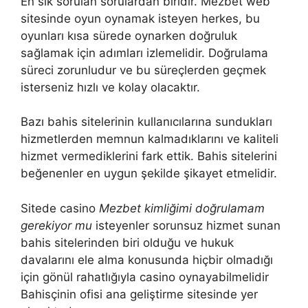
En sık sorulan sorulardan biridir. Mezbet web
sitesinde oyun oynamak isteyen herkes, bu
oyunları kısa sürede oynarken doğruluk
sağlamak için adımları izlemelidir. Doğrulama
süreci zorunludur ve bu süreçlerden geçmek
isterseniz hızlı ve kolay olacaktır.
Bazı bahis sitelerinin kullanıcılarına sundukları
hizmetlerden memnun kalmadıklarını ve kaliteli
hizmet vermediklerini fark ettik. Bahis sitelerini
beğenenler en uygun şekilde şikayet etmelidir.
Sitede casino
Mezbet kimliğimi doğrulamam
gerekiyor mu
isteyenler sorunsuz hizmet sunan
bahis sitelerinden biri olduğu ve hukuk
davalarını ele alma konusunda hiçbir olmadığı
için gönül rahatlığıyla casino oynayabilmelidir
Bahisçinin ofisi ana geliştirme sitesinde yer