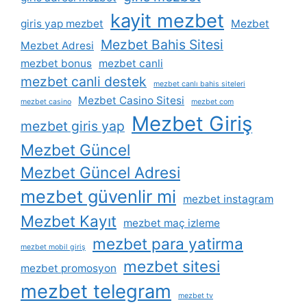
kayit mezbet
giris yap mezbet
Mezbet
Mezbet Bahis Sitesi
Mezbet Adresi
mezbet bonus
mezbet canli
mezbet canli destek
mezbet canlı bahis siteleri
Mezbet Casino Sitesi
mezbet casino
mezbet com
Mezbet Giriş
mezbet giris yap
Mezbet Güncel
Mezbet Güncel Adresi
mezbet güvenlir mi
mezbet instagram
Mezbet Kayıt
mezbet maç izleme
mezbet para yatirma
mezbet mobil giriş
mezbet sitesi
mezbet promosyon
mezbet telegram
mezbet tv