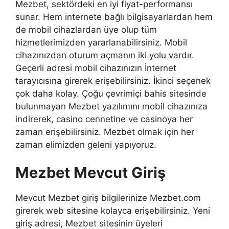
Mezbet, sektördeki en iyi fiyat-performansı
sunar. Hem internete bağlı bilgisayarlardan hem
de mobil cihazlardan üye olup tüm
hizmetlerimizden yararlanabilirsiniz. Mobil
cihazınızdan oturum açmanın iki yolu vardır.
Geçerli adresi mobil cihazınızın İnternet
tarayıcısına girerek erişebilirsiniz. İkinci seçenek
çok daha kolay. Çoğu çevrimiçi bahis sitesinde
bulunmayan Mezbet yazılımını mobil cihazınıza
indirerek, casino cennetine ve casinoya her
zaman erişebilirsiniz. Mezbet olmak için her
zaman elimizden geleni yapıyoruz.
Mezbet Mevcut Giriş
Mevcut Mezbet giriş bilgilerinize Mezbet.com
girerek web sitesine kolayca erişebilirsiniz. Yeni
giriş adresi, Mezbet sitesinin üyeleri