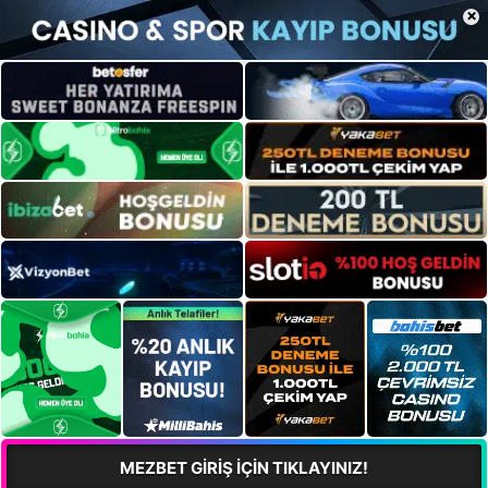
×
MEZBET GİRİŞ İÇİN TIKLAYINIZ!