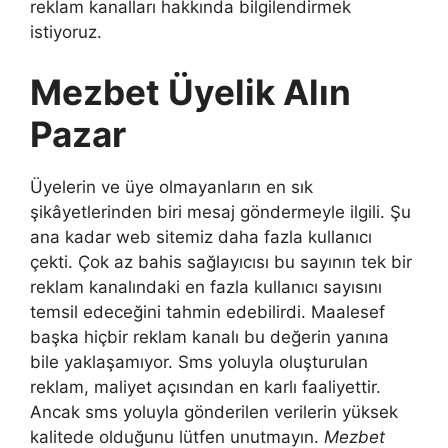
reklam kanalları hakkında bilgilendirmek
istiyoruz.
Mezbet Üyelik Alın
Pazar
Üyelerin ve üye olmayanların en sık
şikâyetlerinden biri mesaj göndermeyle ilgili. Şu
ana kadar web sitemiz daha fazla kullanıcı
çekti. Çok az bahis sağlayıcısı bu sayının tek bir
reklam kanalındaki en fazla kullanıcı sayısını
temsil edeceğini tahmin edebilirdi. Maalesef
başka hiçbir reklam kanalı bu değerin yanına
bile yaklaşamıyor. Sms yoluyla oluşturulan
reklam, maliyet açısından en karlı faaliyettir.
Ancak sms yoluyla gönderilen verilerin yüksek
kalitede olduğunu lütfen unutmayın.
Mezbet