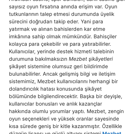
sayısız oyun fırsatına anında erişim var. Oyun
tutkunlarının talep etmesi durumunda üyelik
sürecini doğrudan takip eder. Yani para
yatırmak ve alınan bahislerden kar etme
imkânına sahip olmak mümkündür. Bahisçiler
kolayca para çekebilir ve para yatırabilirler.
Kullanıcılar, yerinde destek hizmeti talebinin
durumuna bakılmaksızın
Mezbet şikâyetleri
şikâyet sistemine olumsuz geri bildirimde
bulunabilirler. Ancak gelişmiş bilgi ve iletişim
sistemimiz, Mezbet kullanıcılarını herhangi bir
dolandırıcılık hatası konusunda şikâyet
bölümünde bilgilendirecektir. Başka bir deyişle,
kullanıcılar bonusları ve anlık kazançlar
hakkında olumlu yorumlar yaptı. Mezbet, zengin
oyun seçenekleri ve yüksek oranlar sayesinde
kısa sürede geniş bir kitle kazanmıştır. Özellikle
düzgün lisansı ve güçlü altyapı sistemi
Mezbet