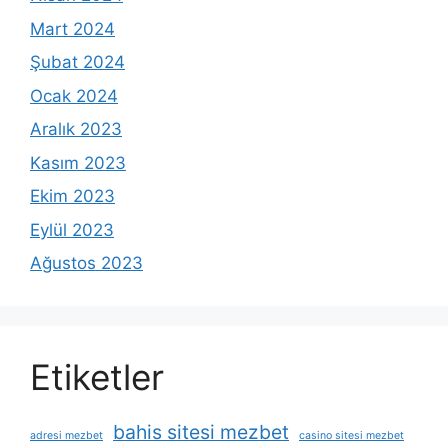
Mart 2024
Şubat 2024
Ocak 2024
Aralık 2023
Kasım 2023
Ekim 2023
Eylül 2023
Ağustos 2023
Etiketler
bahis sitesi mezbet
adresi mezbet
casino sitesi mezbet