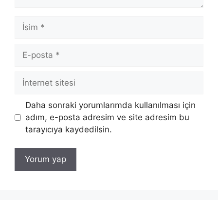
İsim
E-
posta
İnternet
sitesi
Daha sonraki yorumlarımda kullanılması için
adım, e-posta adresim ve site adresim bu
tarayıcıya kaydedilsin.