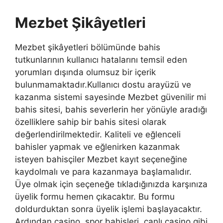
Mezbet Şikâyetleri
Mezbet şikâyetleri bölümünde bahis
tutkunlarının kullanıcı hatalarını temsil eden
yorumları dışında olumsuz bir içerik
bulunmamaktadır.Kullanıcı dostu arayüzü ve
kazanma sistemi sayesinde Mezbet güvenilir mi
bahis sitesi, bahis severlerin her yönüyle aradığı
özelliklere sahip bir bahis sitesi olarak
değerlendirilmektedir. Kaliteli ve eğlenceli
bahisler yapmak ve eğlenirken kazanmak
isteyen bahisçiler Mezbet kayıt seçeneğine
kaydolmalı ve para kazanmaya başlamalıdır.
Üye olmak için seçeneğe tıkladığınızda karşınıza
üyelik formu hemen çıkacaktır. Bu formu
doldurduktan sonra üyelik işlemi başlayacaktır.
Ardından casino, spor bahisleri, canlı casino gibi