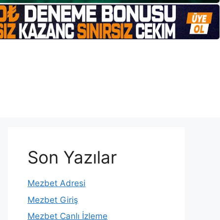
Son Yazılar
Mezbet Adresi
Mezbet Giriş
Mezbet Canlı İzleme