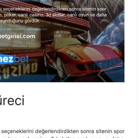
reci
 seçeneklerini değerlendirdikten sonra sitenin spor