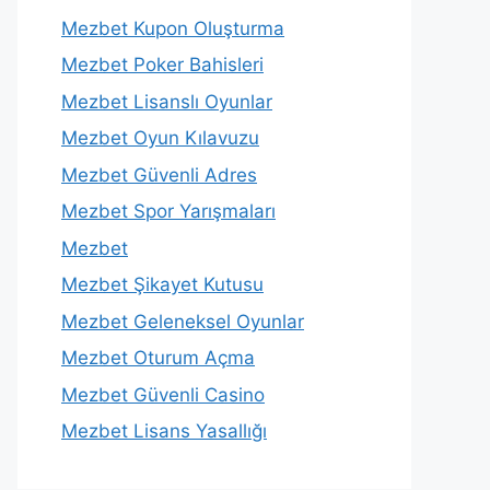
Mezbet Kupon Oluşturma
Mezbet Poker Bahisleri
Mezbet Lisanslı Oyunlar
Mezbet Oyun Kılavuzu
Mezbet Güvenli Adres
Mezbet Spor Yarışmaları
Mezbet
Mezbet Şikayet Kutusu
Mezbet Geleneksel Oyunlar
Mezbet Oturum Açma
Mezbet Güvenli Casino
Mezbet Lisans Yasallığı