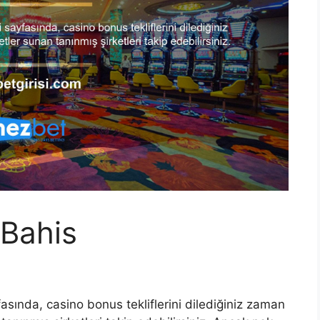
 Bahis
asında, casino bonus tekliflerini dilediğiniz zaman