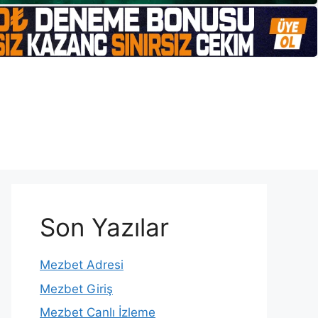
Son Yazılar
Mezbet Adresi
Mezbet Giriş
Mezbet Canlı İzleme