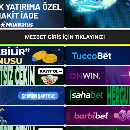
MEZBET GİRİŞ İÇİN TIKLAYINIZ!