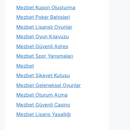
Mezbet Kupon Oluşturma
Mezbet Poker Bahisleri
Mezbet Lisanslı Oyunlar
Mezbet Oyun Kılavuzu
Mezbet Güvenli Adres
Mezbet Spor Yarışmaları
Mezbet
Mezbet Şikayet Kutusu
Mezbet Geleneksel Oyunlar
Mezbet Oturum Açma
Mezbet Güvenli Casino
Mezbet Lisans Yasallığı