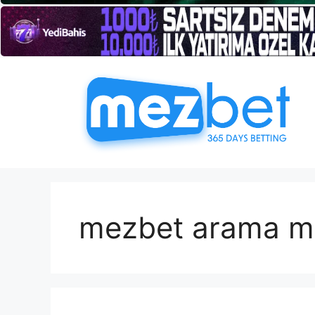
İçeriğe
atla
mezbet arama mo