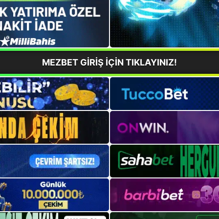
MEZBET GİRİŞ İÇİN TIKLAYINIZ!