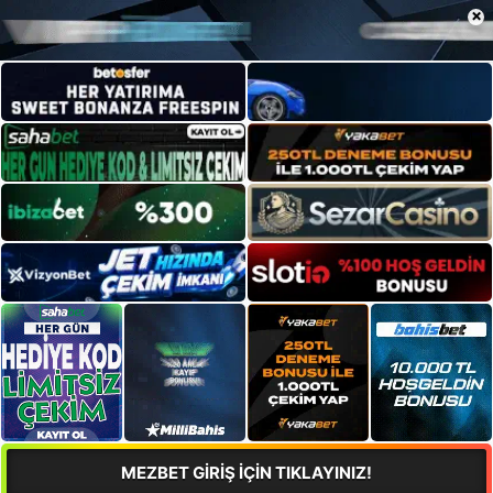
×
MEZBET GİRİŞ İÇİN TIKLAYINIZ!