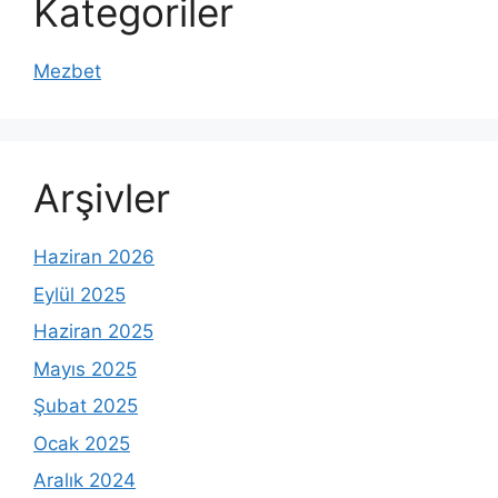
Kategoriler
Mezbet
Arşivler
Haziran 2026
Eylül 2025
Haziran 2025
Mayıs 2025
Şubat 2025
Ocak 2025
Aralık 2024