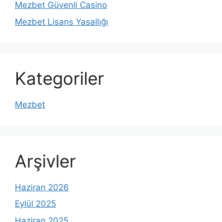
Mezbet Güvenli Casino
Mezbet Lisans Yasallığı
Kategoriler
Mezbet
Arşivler
Haziran 2026
Eylül 2025
Haziran 2025