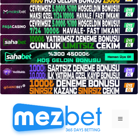
İçeriğe
atla
Menü