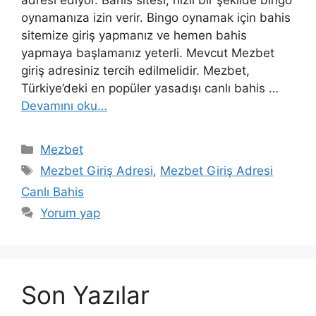
oynamanıza izin verir. Bingo oynamak için bahis
sitemize giriş yapmanız ve hemen bahis
yapmaya başlamanız yeterli. Mevcut Mezbet
giriş adresiniz tercih edilmelidir. Mezbet,
Türkiye’deki en popüler yasadışı canlı bahis …
Devamını oku…
Kategoriler
Mezbet
Etiketler
Mezbet Giriş Adresi
,
Mezbet Giriş Adresi
Canlı Bahis
Yorum yap
Son Yazılar