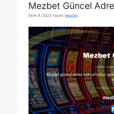
Mezbet Güncel Adr
Ekim 4, 2023
Yazarı:
Mezbet