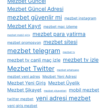
Mezbet Güncel
Mezbet Güncel Adresi
mezbet güvenlir mi
mezbet instagram
Mezbet Kayıt
mezbet maç izleme
mezbet para yatirma
mezbet mobil giriş
mezbet sitesi
mezbet promosyon
mezbet telegram
mezbet tv
mezbet tv izle
mezbet tv canli maç izle
Mezbet Twitter
mezbet whatsapp
mezbet yeni adres
Mezbet Yeni Adresi
Mezbet Yeni Giriş
Mezbet Üyelik
Mezbet Şikayet
mobil mezbet
mezbet şikayetleri
yeni adresi mezbet
twitter mezbet
yeni giris mezbet