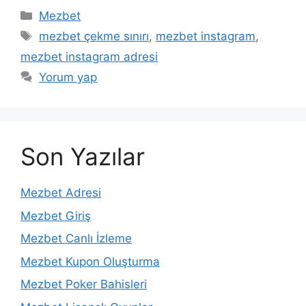
Kategoriler
Mezbet
Etiketler
mezbet çekme sınırı
,
mezbet instagram
,
mezbet instagram adresi
Yorum yap
Son Yazılar
Mezbet Adresi
Mezbet Giriş
Mezbet Canlı İzleme
Mezbet Kupon Oluşturma
Mezbet Poker Bahisleri