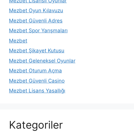
Mezbet Lisanslı Oyunlar
Mezbet Oyun Kılavuzu
Mezbet Güvenli Adres
Mezbet Spor Yarışmaları
Mezbet
Mezbet Şikayet Kutusu
Mezbet Geleneksel Oyunlar
Mezbet Oturum Açma
Mezbet Güvenli Casino
Mezbet Lisans Yasallığı
Kategoriler