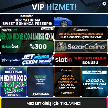
×
MEZBET GİRİŞ İÇİN TIKLAYINIZ!