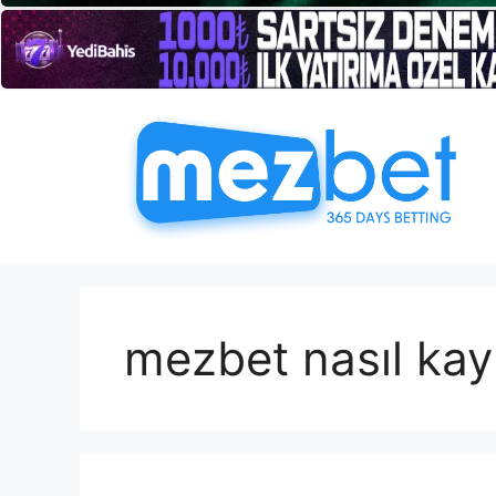
İçeriğe
atla
mezbet nasıl kay