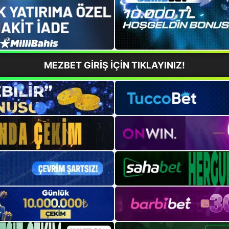
MEZBET GİRİŞ İÇİN TIKLAYINIZ!