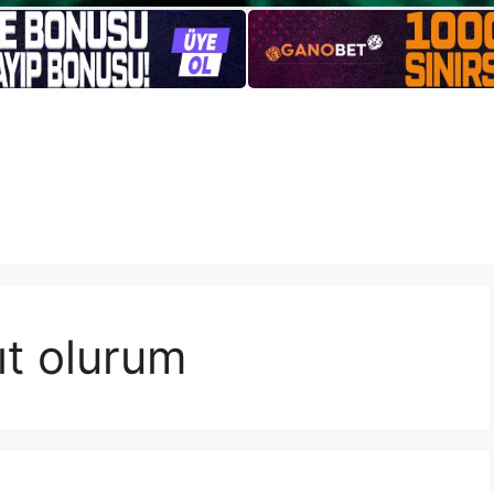
ıt olurum