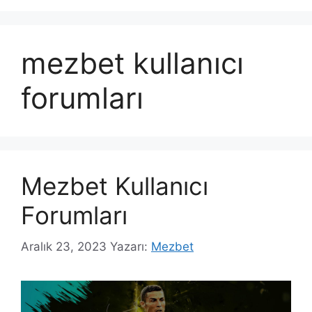
mezbet kullanıcı
forumları
Mezbet Kullanıcı
Forumları
Aralık 23, 2023
Yazarı:
Mezbet