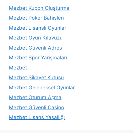
Mezbet Kupon Oluşturma
Mezbet Poker Bahisleri
Mezbet Lisanslı Oyunlar
Mezbet Oyun Kılavuzu
Mezbet Güvenli Adres
Mezbet Spor Yarışmaları
Mezbet
Mezbet Şikayet Kutusu
Mezbet Geleneksel Oyunlar
Mezbet Oturum Açma
Mezbet Güvenli Casino
Mezbet Lisans Yasallığı