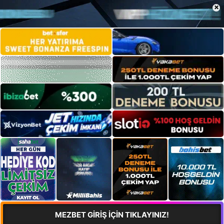
×
MEZBET GİRİŞ İÇİN TIKLAYINIZ!