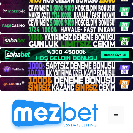
İçeriğe
atla
Menü