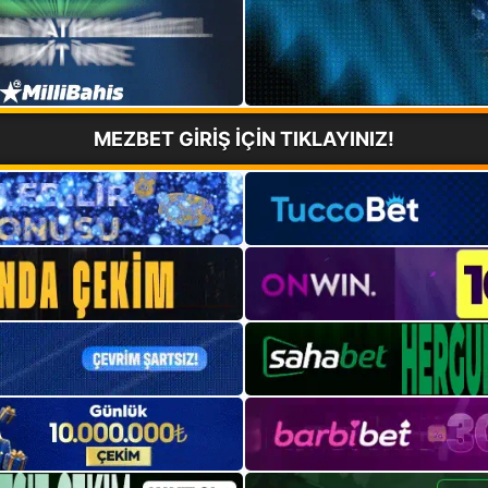
MEZBET GİRİŞ İÇİN TIKLAYINIZ!