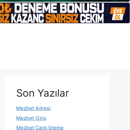
Son Yazılar
Mezbet Adresi
Mezbet Giriş
Mezbet Canlı İzleme