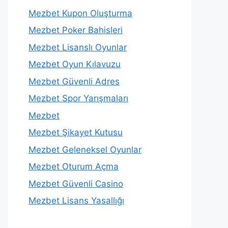
Mezbet Kupon Oluşturma
Mezbet Poker Bahisleri
Mezbet Lisanslı Oyunlar
Mezbet Oyun Kılavuzu
Mezbet Güvenli Adres
Mezbet Spor Yarışmaları
Mezbet
Mezbet Şikayet Kutusu
Mezbet Geleneksel Oyunlar
Mezbet Oturum Açma
Mezbet Güvenli Casino
Mezbet Lisans Yasallığı