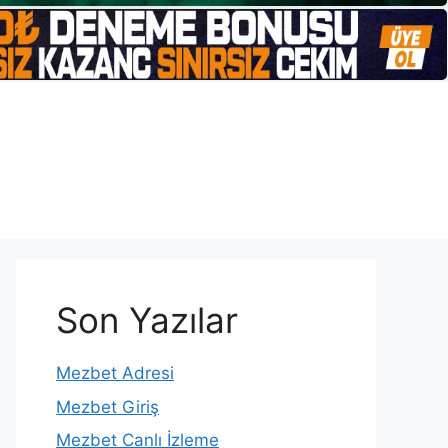
Son Yazılar
Mezbet Adresi
Mezbet Giriş
Mezbet Canlı İzleme