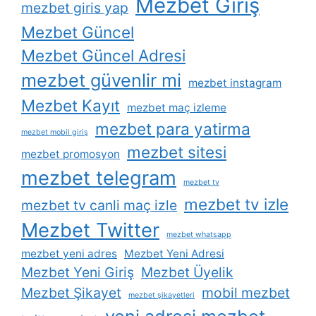
Mezbet Giriş
mezbet giris yap
Mezbet Güncel
Mezbet Güncel Adresi
mezbet güvenlir mi
mezbet instagram
Mezbet Kayıt
mezbet maç izleme
mezbet para yatirma
mezbet mobil giriş
mezbet sitesi
mezbet promosyon
mezbet telegram
mezbet tv
mezbet tv izle
mezbet tv canli maç izle
Mezbet Twitter
mezbet whatsapp
mezbet yeni adres
Mezbet Yeni Adresi
Mezbet Yeni Giriş
Mezbet Üyelik
Mezbet Şikayet
mobil mezbet
mezbet şikayetleri