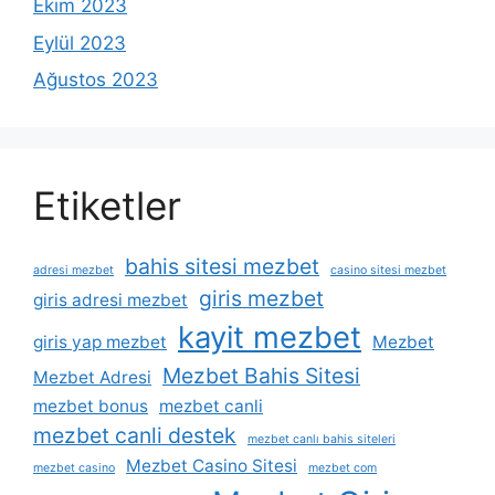
Ekim 2023
Eylül 2023
Ağustos 2023
Etiketler
bahis sitesi mezbet
adresi mezbet
casino sitesi mezbet
giris mezbet
giris adresi mezbet
kayit mezbet
giris yap mezbet
Mezbet
Mezbet Bahis Sitesi
Mezbet Adresi
mezbet bonus
mezbet canli
mezbet canli destek
mezbet canlı bahis siteleri
Mezbet Casino Sitesi
mezbet casino
mezbet com