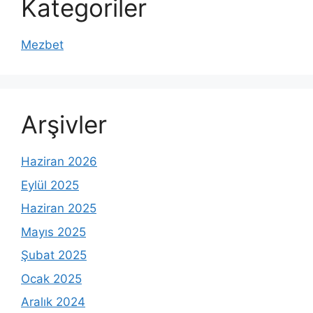
Kategoriler
Mezbet
Arşivler
Haziran 2026
Eylül 2025
Haziran 2025
Mayıs 2025
Şubat 2025
Ocak 2025
Aralık 2024