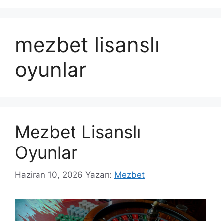
mezbet lisanslı
oyunlar
Mezbet Lisanslı
Oyunlar
Haziran 10, 2026
Yazarı:
Mezbet