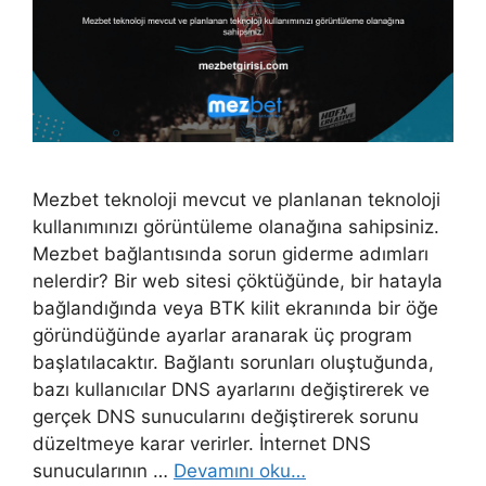
Mezbet teknoloji mevcut ve planlanan teknoloji
kullanımınızı görüntüleme olanağına sahipsiniz.
Mezbet bağlantısında sorun giderme adımları
nelerdir? Bir web sitesi çöktüğünde, bir hatayla
bağlandığında veya BTK kilit ekranında bir öğe
göründüğünde ayarlar aranarak üç program
başlatılacaktır. Bağlantı sorunları oluştuğunda,
bazı kullanıcılar DNS ayarlarını değiştirerek ve
gerçek DNS sunucularını değiştirerek sorunu
düzeltmeye karar verirler. İnternet DNS
sunucularının …
Devamını oku…