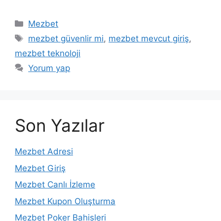
Kategoriler
Mezbet
Etiketler
mezbet güvenlir mi
,
mezbet mevcut giriş
,
mezbet teknoloji
Yorum yap
Son Yazılar
Mezbet Adresi
Mezbet Giriş
Mezbet Canlı İzleme
Mezbet Kupon Oluşturma
Mezbet Poker Bahisleri