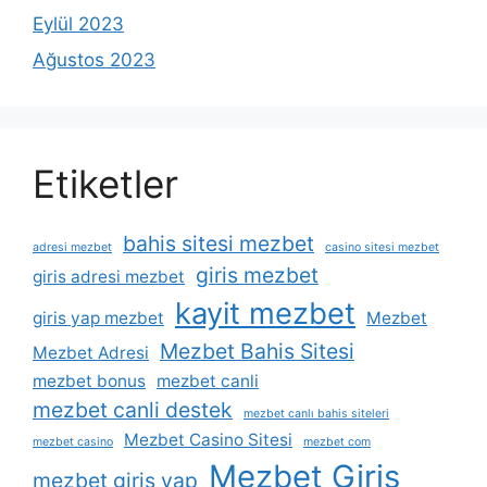
Eylül 2023
Ağustos 2023
Etiketler
bahis sitesi mezbet
adresi mezbet
casino sitesi mezbet
giris mezbet
giris adresi mezbet
kayit mezbet
giris yap mezbet
Mezbet
Mezbet Bahis Sitesi
Mezbet Adresi
mezbet bonus
mezbet canli
mezbet canli destek
mezbet canlı bahis siteleri
Mezbet Casino Sitesi
mezbet casino
mezbet com
Mezbet Giriş
mezbet giris yap