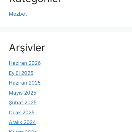
Mezbet
Arşivler
Haziran 2026
Eylül 2025
Haziran 2025
Mayıs 2025
Şubat 2025
Ocak 2025
Aralık 2024