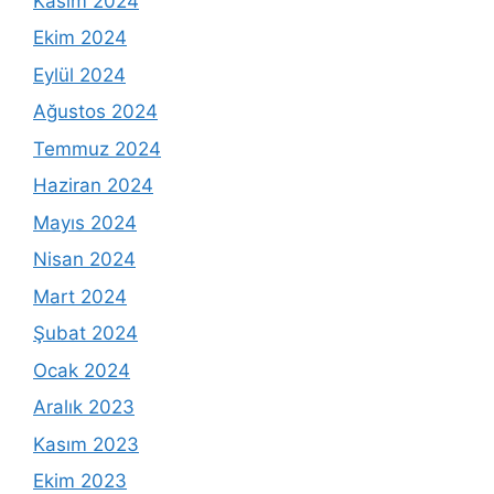
Kasım 2024
Ekim 2024
Eylül 2024
Ağustos 2024
Temmuz 2024
Haziran 2024
Mayıs 2024
Nisan 2024
Mart 2024
Şubat 2024
Ocak 2024
Aralık 2023
Kasım 2023
Ekim 2023