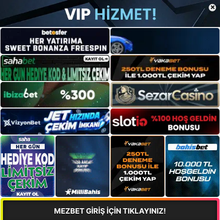
×
MEZBET GİRİŞ İÇİN TIKLAYINIZ!