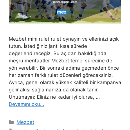
Mezbet mini rulet rulet oynayın ve ellerinizi açık
tutun. İstediğiniz jantı kısa sürede
değerlendireceğiz. Bu açıdan bakıldığında
meşru menfaatler Mezbet temel sürecine de
yön verebilir. Bir sonraki adıma geçmeden önce
her zaman farklı rulet düzenleri göreceksiniz.
Ayrıca, genel olarak yüksek kaliteli bir kampanya
gelir akışı sağlamanıza da olanak tanır.
Unutmayın: Eliniz ne kadar iyi olursa, …
Devamını oku…
Kategoriler
Mezbet
Etiketler