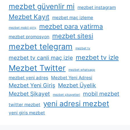
mezbet güvenlir mi
mezbet instagram
Mezbet Kayıt
mezbet maç izleme
mezbet para yatirma
mezbet mobil giriş
mezbet sitesi
mezbet promosyon
mezbet telegram
mezbet tv
mezbet tv izle
mezbet tv canli maç izle
Mezbet Twitter
mezbet whatsapp
mezbet yeni adres
Mezbet Yeni Adresi
Mezbet Yeni Giriş
Mezbet Üyelik
Mezbet Şikayet
mobil mezbet
mezbet şikayetleri
yeni adresi mezbet
twitter mezbet
yeni giris mezbet