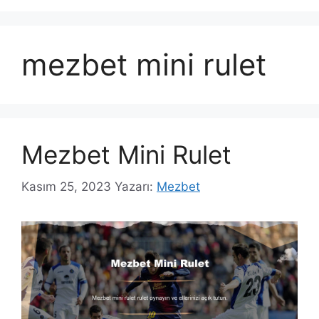
mezbet mini rulet
Mezbet Mini Rulet
Kasım 25, 2023
Yazarı:
Mezbet