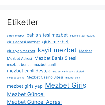
Etiketler
bahis sitesi mezbet
adresi mezbet
casino sitesi mezbet
giris mezbet
giris adresi mezbet
kayit mezbet
giris yap mezbet
Mezbet
Mezbet Bahis Sitesi
Mezbet Adresi
mezbet bonus
mezbet canli
mezbet canli destek
mezbet canlı bahis siteleri
Mezbet Casino Sitesi
mezbet casino
mezbet com
Mezbet Giriş
mezbet giris yap
Mezbet Güncel
Mezbet Güncel Adresi