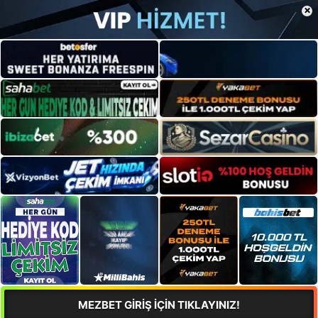
×
MEZBET GİRİŞ İÇİN TIKLAYINIZ!