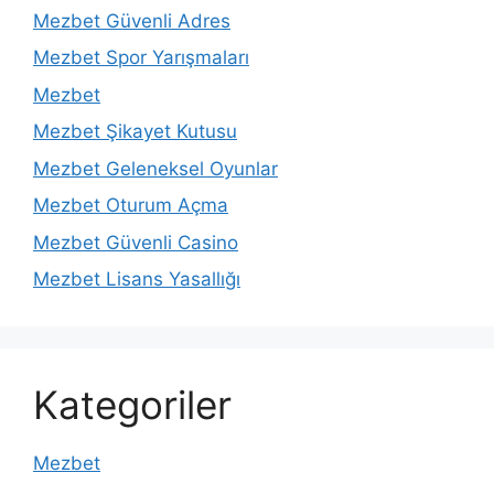
Mezbet Güvenli Adres
Mezbet Spor Yarışmaları
Mezbet
Mezbet Şikayet Kutusu
Mezbet Geleneksel Oyunlar
Mezbet Oturum Açma
Mezbet Güvenli Casino
Mezbet Lisans Yasallığı
Kategoriler
Mezbet