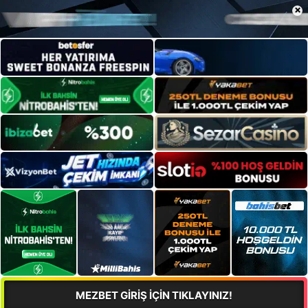
×
MEZBET GİRİŞ İÇİN TIKLAYINIZ!