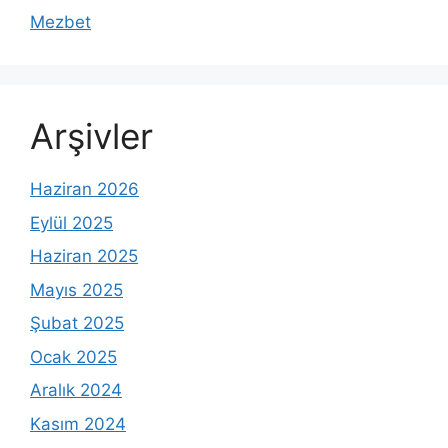
Mezbet
Arşivler
Haziran 2026
Eylül 2025
Haziran 2025
Mayıs 2025
Şubat 2025
Ocak 2025
Aralık 2024
Kasım 2024