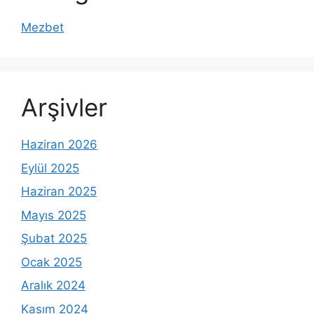
Mezbet
Arşivler
Haziran 2026
Eylül 2025
Haziran 2025
Mayıs 2025
Şubat 2025
Ocak 2025
Aralık 2024
Kasım 2024