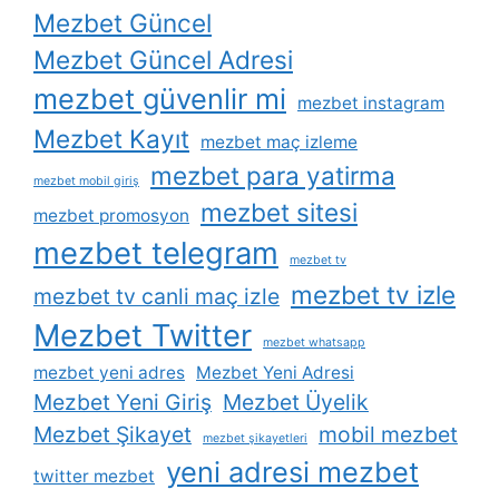
Mezbet Güncel
Mezbet Güncel Adresi
mezbet güvenlir mi
mezbet instagram
Mezbet Kayıt
mezbet maç izleme
mezbet para yatirma
mezbet mobil giriş
mezbet sitesi
mezbet promosyon
mezbet telegram
mezbet tv
mezbet tv izle
mezbet tv canli maç izle
Mezbet Twitter
mezbet whatsapp
mezbet yeni adres
Mezbet Yeni Adresi
Mezbet Yeni Giriş
Mezbet Üyelik
Mezbet Şikayet
mobil mezbet
mezbet şikayetleri
yeni adresi mezbet
twitter mezbet