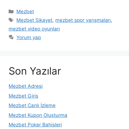
Kategoriler
Mezbet
Etiketler
Mezbet Şikayet
,
mezbet spor yarışmaları
,
mezbet video oyunları
Yorum yap
Son Yazılar
Mezbet Adresi
Mezbet Giriş
Mezbet Canlı İzleme
Mezbet Kupon Oluşturma
Mezbet Poker Bahisleri