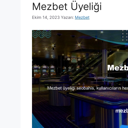
Mezbet Üyeliği
Ekim 14, 2023
Yazarı:
Mezbet