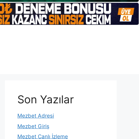
Son Yazılar
Mezbet Adresi
Mezbet Giriş
Mezbet Canlı İzleme