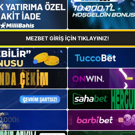
MEZBET GİRİŞ İÇİN TIKLAYINIZ!