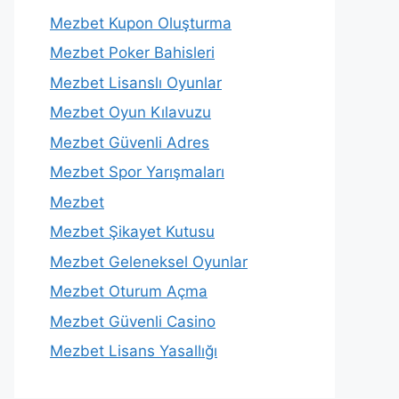
Mezbet Kupon Oluşturma
Mezbet Poker Bahisleri
Mezbet Lisanslı Oyunlar
Mezbet Oyun Kılavuzu
Mezbet Güvenli Adres
Mezbet Spor Yarışmaları
Mezbet
Mezbet Şikayet Kutusu
Mezbet Geleneksel Oyunlar
Mezbet Oturum Açma
Mezbet Güvenli Casino
Mezbet Lisans Yasallığı