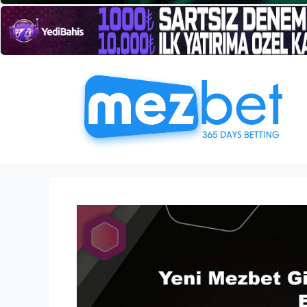
İçeriğe
atla