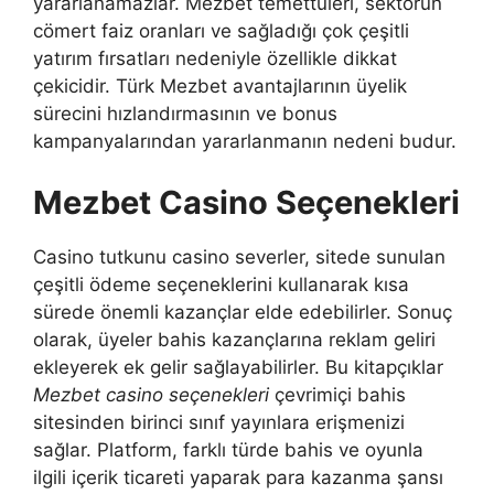
yararlanamazlar. Mezbet temettüleri, sektörün
cömert faiz oranları ve sağladığı çok çeşitli
yatırım fırsatları nedeniyle özellikle dikkat
çekicidir. Türk Mezbet avantajlarının üyelik
sürecini hızlandırmasının ve bonus
kampanyalarından yararlanmanın nedeni budur.
Mezbet Casino Seçenekleri
Casino tutkunu casino severler, sitede sunulan
çeşitli ödeme seçeneklerini kullanarak kısa
sürede önemli kazançlar elde edebilirler. Sonuç
olarak, üyeler bahis kazançlarına reklam geliri
ekleyerek ek gelir sağlayabilirler. Bu kitapçıklar
Mezbet casino seçenekleri
çevrimiçi bahis
sitesinden birinci sınıf yayınlara erişmenizi
sağlar. Platform, farklı türde bahis ve oyunla
ilgili içerik ticareti yaparak para kazanma şansı