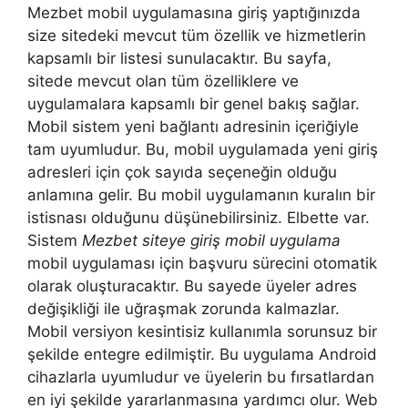
Mezbet mobil uygulamasına giriş yaptığınızda
size sitedeki mevcut tüm özellik ve hizmetlerin
kapsamlı bir listesi sunulacaktır. Bu sayfa,
sitede mevcut olan tüm özelliklere ve
uygulamalara kapsamlı bir genel bakış sağlar.
Mobil sistem yeni bağlantı adresinin içeriğiyle
tam uyumludur. Bu, mobil uygulamada yeni giriş
adresleri için çok sayıda seçeneğin olduğu
anlamına gelir. Bu mobil uygulamanın kuralın bir
istisnası olduğunu düşünebilirsiniz. Elbette var.
Sistem
Mezbet siteye giriş mobil uygulama
mobil uygulaması için başvuru sürecini otomatik
olarak oluşturacaktır. Bu sayede üyeler adres
değişikliği ile uğraşmak zorunda kalmazlar.
Mobil versiyon kesintisiz kullanımla sorunsuz bir
şekilde entegre edilmiştir. Bu uygulama Android
cihazlarla uyumludur ve üyelerin bu fırsatlardan
en iyi şekilde yararlanmasına yardımcı olur. Web