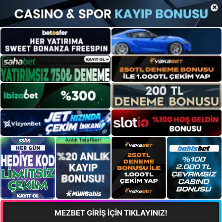
×
MEZBET GİRİŞ İÇİN TIKLAYINIZ!