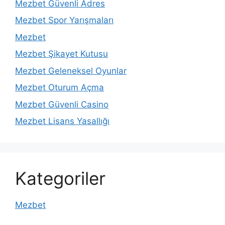
Mezbet Güvenli Adres
Mezbet Spor Yarışmaları
Mezbet
Mezbet Şikayet Kutusu
Mezbet Geleneksel Oyunlar
Mezbet Oturum Açma
Mezbet Güvenli Casino
Mezbet Lisans Yasallığı
Kategoriler
Mezbet