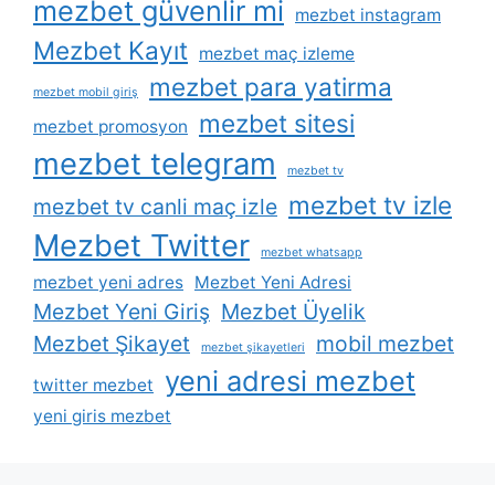
mezbet güvenlir mi
mezbet instagram
Mezbet Kayıt
mezbet maç izleme
mezbet para yatirma
mezbet mobil giriş
mezbet sitesi
mezbet promosyon
mezbet telegram
mezbet tv
mezbet tv izle
mezbet tv canli maç izle
Mezbet Twitter
mezbet whatsapp
mezbet yeni adres
Mezbet Yeni Adresi
Mezbet Yeni Giriş
Mezbet Üyelik
Mezbet Şikayet
mobil mezbet
mezbet şikayetleri
yeni adresi mezbet
twitter mezbet
yeni giris mezbet