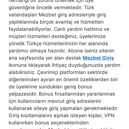
herhangi bir sorunu önlemek için üye
güvenliğine öncelik vermektedir. Türk
vatandaşları Mezbet giriş adresleriyle giriş
yaptıklarında birçok avantaj ve hizmetten
faydalanabiliyorlar. Canlı yardım hattımız ve
müşteri hizmetleri desteğimiz, üyelerimize
yönelik Türkçe hizmetlerimizin her alanında
yardımcı olmaya hazırdır. Abone iseniz sitenin
ana sayfasında yer alan destek
Mezbet Giriş
ikonuna tıklayarak ihtiyaç duyduğunuzda yardım
alabilirsiniz. Çevrimiçi platformları sektörde
diğerlerinden ayıran en önemli özelliklerden biri
de üyelerine sundukları geniş bonus
yelpazesidir. Bonus fırsatlarından yararlanmak
için kullanıcıların mevcut giriş adreslerini
kullanarak siteye giriş yapmaları gerekmektedir.
Giriş kısıtlamalarını aşmak isteyen kişiler, VPN
kullanırken bonus seçeneklerinden