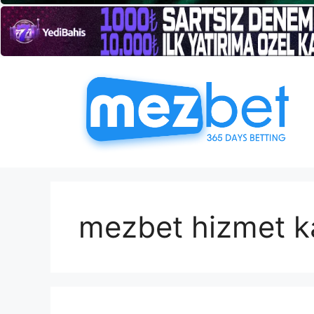
İçeriğe
atla
mezbet hizmet ka