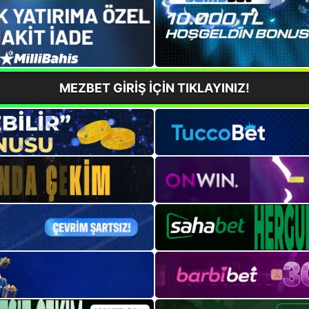
MEZBET GİRİŞ İÇİN TIKLAYINIZ!